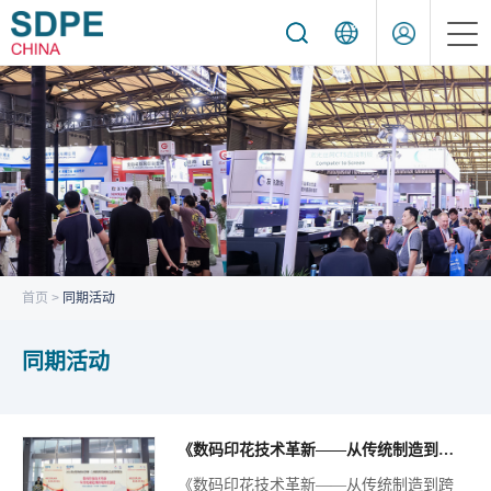
首页
关于展会
线上展览
展商服务
首页
>
同期活动
观众服务
同期活动
同期活动
新闻动态
《数码印花技术革新——从传统制造到跨境价值创造》
采购信息
《数码印花技术革新——从传统制造到跨