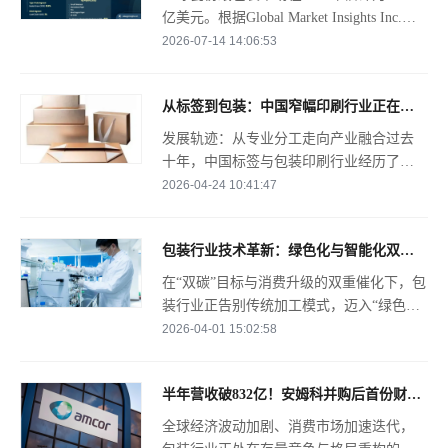
亿美元。根据Global Market Insights Inc.最
媒体合作
新发布的报告，该市场预计将从2026年的
2026-07-14 14:06:53
2343亿美元增长至2035年的3137亿美元，
联系我们
从标签到包装：中国窄幅印刷行业正在重新定义自己的未来
发展轨迹：从专业分工走向产业融合过去
十年，中国标签与包装印刷行业经历了一
场深刻而务实的变革。五年前，多数企业
2026-04-24 10:41:47
仍固守各自的细分领域——标签厂专做标
签，纸盒厂专注纸盒，软包厂只做袋子，
包装行业技术革新：绿色化与智能化双轮驱动发展
各守一方天地。而今天
在“双碳”目标与消费升级的双重催化下，包
装行业正告别传统加工模式，迈入“绿色低
碳为基、数字智能为翼”的全新发展阶段。
2026-04-01 15:02:58
技术革新已覆盖材料、工艺、生产全链
条，既响应政策减排要求，又精准匹配市
半年营收破832亿！安姆科并购后首份财报，改写全球包装行业格局
场多元化需求，
全球经济波动加剧、消费市场加速迭代，