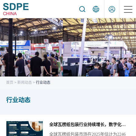
首页
关于展会
线上展览
展商服务
首页
>
新闻动态
>
行业动态
观众服务
行业动态
同期活动
新闻动态
全球瓦楞纸包装行业持续增长，数字化转型孕育万亿级新机遇
采购信息
全球瓦楞纸包装市场在2025年估计为2246