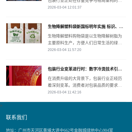
包装行业正处在存量竞争与格局重构的关
键节点。每一次头部企业的战略动作，都
2026-03-04 12:01:37
在重塑全球供应链的发展轨迹，而安姆科
的最新动态，无疑成为行业关注的焦点。
生物降解塑料袋新国标明年实施 标识、降解率等全面升级
近日，全球领先的包装
生物降解塑料购物袋是以生物降解树脂为
主要原料生产，方便人们日常生活的绿色
环保替代产品。过去五年，我国生物降解
2026-03-04 11:57:20
塑料购物袋产能年综合增长率已经连续突
破20%，2025年市场总产量预计55万吨左
包装行业变革进行时：数字冷烫技术引领新方向
右，每年约2
在消费升级的大背景下，包装行业正经历
着深刻变革。消费者对包装品质的要求日
益提高，个性化、小批量的市场需求快速
2026-03-04 11:42:16
增长，传统包装工艺面临着前所未有的挑
>
战。
联系我们
地址：
广州市天河区黄埔大道中662号金融城绿地中心904室