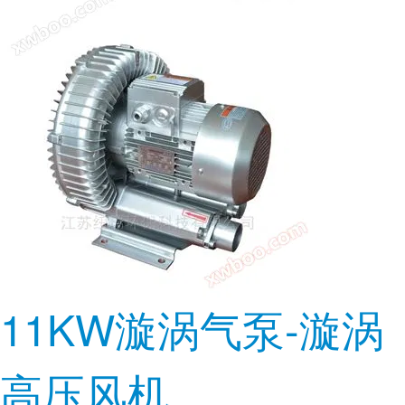
11KW漩涡气泵-漩涡
高压风机