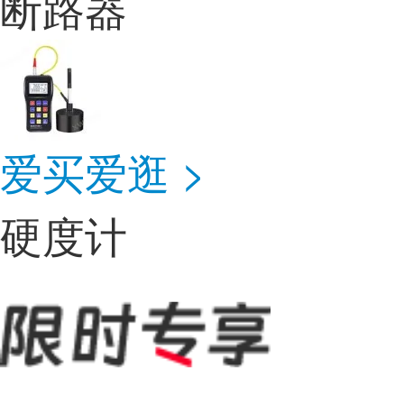
断路器
爱买爱逛 >
硬度计